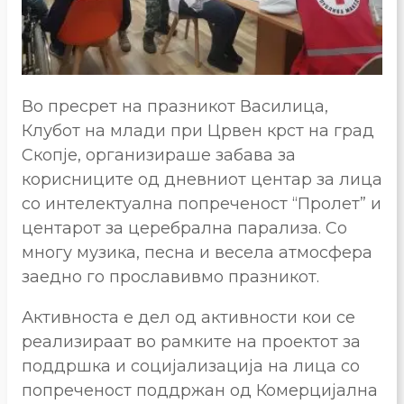
Во пресрет на празникот Василица,
Клубот на млади при Црвен крст на град
Скопје, организираше забава за
корисниците од дневниот центар за лица
со интелектуална попреченост “Пролет” и
центарот за церебрална парализа. Со
многу музика, песна и весела атмосфера
заедно го прославивмо празникот.
Активноста е дел од активности кои се
реализираат во рамките на проектот за
поддршка и социјализација на лица со
попреченост поддржан од Комерцијална