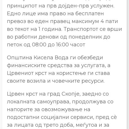
принципот на прв дојден-прв услужен.
Едно лице има право на бесплатен
превоз во еден правец максимум 4 пати
во текот на 1 година. Транспортот се врши
во работни денови од понеделник до
петок од 08:00 до 16:00 часот
Општина Кисела Вода ги обезбеди
финансиските средства за услугата, а
Црвениот крст на користење ги става
своите возила и човечките ресурси.
Црвен крст на град Скопје, заедно со
локалната самоуправа, продолжува со
напорите за овозможување на
подостапни социјални сервиси, пред сè
за лицата од трето доба, меѓутоа и за