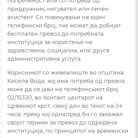
попреченост или со потреба од
придружник, негувател или личен
асистент. Со повикување на еден
телефонски број, тие можат да добијат
бесплатен превоз до потребната
институција за користење на
здравствена, социјална, или друга
административна услуга.
Корисникот со живеалиште во општина
Кисела Вода, кој има потреба од превоз,
може да се јави на телефонскиот број
02/15330, во Контакт центарот на
Црвениот крст, секој ден во текот на 24
часа, преку кој однапред би го закажал
својот термин за превоз до одредена
институција, по принципот на временски