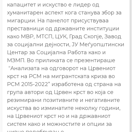
капацитет и искуство е лидер од
хуманитарен аспект кога станува збор за
мигарции. На панелот присуствуваа
преставници од државните институции
како МВР, МТСП, ЦУК, Град Скопје, Завод
за социјални дејности, ЈУ Меѓуопштински
Центар за Социјална Работа како и
МЗМП. Во приликата се презентираше
“Анализата на одговорот на Црвениот
крст на РСМ на мигрантската криза во
РСМ 2015-2022” изработена од страна на
група автори од Црвен крст во која се
резимирани позитивните и негативните
искуства во изминатите неколку години,
на Црвениот крст но и на државниот
систем како и можностите и опции за