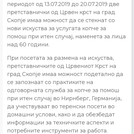
периодот од 13.07.2019 до 20.07.2019 две
претставнички од Црвен крст на град
Скопје имаа можност да се стекнат со
нови искуства за услугата копче за
помош при итен случај, наменета за лица
над 60 години.
При посетата за размена на искуства,
претставничките од Црвениот Крст на
град Скопје имаа можност подетално да
се запознаат со практиките на
одговорната служба за копче за помош
при итен случај во Нирнберг, Германија,
да учествуваат во теренски посети во
домашни услови, како и да обезбедат
информации за техничките аспекти и
потребните инструменти за работа.