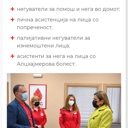
негуватели за помош и нега во домот;
лична асистенција на лица со
попреченост;
палијативни негуватели за
изнемоштени лица;
асистенти за нега на лица со
Алцхајмерова болест;