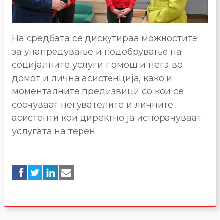
На средбата се дискутираа можностите
за унапредување и подобрување на
социјалните услуги помош и нега во
домот и лична асистенција, како и
моменталните предизвици со кои се
соочуваат негувателите и личните
асистенти кои директно ја испорачуваат
услугата на терен.