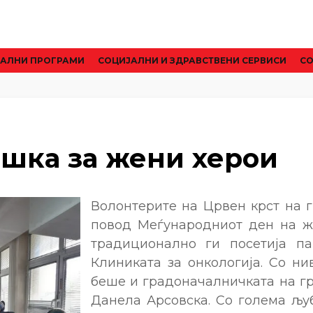
АЛНИ ПРОГРАМИ
CОЦИЈАЛНИ И ЗДРАВСТВЕНИ СЕРВИСИ
СО
шка за жени херои
Волонтерите на Црвен крст на г
повод Меѓународниот ден на ж
традиционално ги посетија па
Клиниката за онкологија. Со ни
беше и градоначалничката на гр
Данела Арсовска. Со голема љу