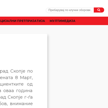
ЦИЈАЛНИ ПРЕТПРИЈАТИЈА
МУЛТИМЕДИЈА
рад Скопје по
ената 8 Март,
циентките од
в оваа година
ад Скопје г-ѓа
бов, внимание