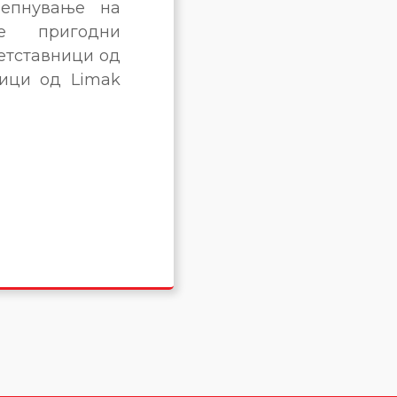
репнување на
е пригодни
етставници од
ници од Limak