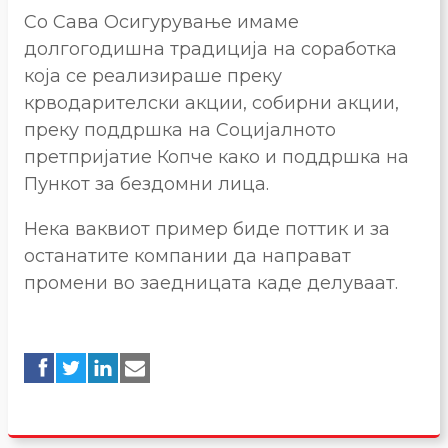
Со Сава Осигурување имаме
долгогодишна традиција на соработка
која се реализираше преку
крводарителски акции, собирни акции,
преку поддршка на Социјалното
претпријатие Копче како и поддршка на
Пункот за бездомни лица.
Нека ваквиот пример биде поттик и за
останатите компании да направат
промени во заедницата каде делуваат.