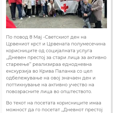
По повод 8 Mај -Светскиот ден на
Црвениот крст и Црвената полумесечина
корисниците од социјалната услуга
,,Дневен престој за стари лица за активно
стареење’’ реализираа еднодневна
екскурзија во Крива Паланка со цел
одбележување на овој значаен ден и
поттикнување на активно учество на
повозрасните лица во општеството.
Во текот на посетата корисниците имаа
можност да го посетат ,,Дневнот престој