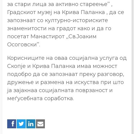
за стари лица за активно стареење’’ ,
Градскиот музеј на Крива Паланка , да се
запознаат со културно-историските
знаменитости на градот како и да го
посетат Манастирот ,,Св.Јоаким
Осоговски’’.
Корисниците на оваа социјална услуга од
Скопје и Крива Паланка имаа можност
подобро да се запознаат преку разговор,
дружење и размена на искуства при што
ја зајакнаа социјалната поврзаност и
меѓусебната соработка.