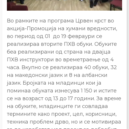
Во рамките на програма Црвен крст во
акција-Промоција на хумани вредности,
во период од 01 до 19 февраури се
реализираа вторите ПХВ обуки. Обуките
беа реализирани од страна на двајца
ПХВ инструктори во времетраење од 4
часа. Вкупно се реализираа 40 обуки, 32
на македонски јазик и 8 на албански
јазик. Бројката на младинци кои ја
поминаа обуката изнесува 1 150 и истите
се на возраст од 13 до 17 години. За време
на обуките, младинците ги совладаа
термините како проект, цел, корисници,
техника проблем дрво, но и се мотивираа