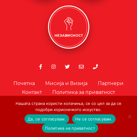
НЕЗАВИСНОСТ
Почетна
Мисија и Визија
Партнери
Контакт
Политика за приватност
Политика за колачиња
Нашата страна користи колачиња, се со цел за да се
подобри корисничкото искуство.
Офицер за лични податоци
Да, се согласувам.
Не се согласувам.
© Copyright. Црвен Крст на Град Скопје. 2026.
|
Designed and
Политика на приватност
Developed by:
AA