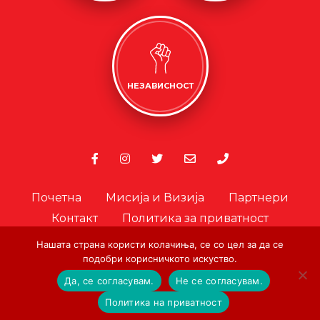
НЕЗАВИСНОСТ
Почетна
Мисија и Визија
Партнери
Контакт
Политика за приватност
Политика за колачиња
Нашата страна користи колачиња, се со цел за да се
подобри корисничкото искуство.
Офицер за лични податоци
Да, се согласувам.
Не се согласувам.
© Copyright. Црвен Крст на Град Скопје. 2026.
|
Designed and
Политика на приватност
Developed by:
AA