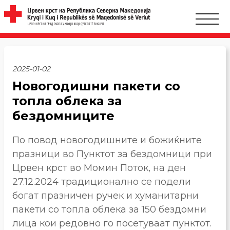
2025-01-02
Новогодишни пакети со
топла облека за
бездомниците
По повод новогодишните и божиќните
празници во Пунктот за бездомници при
Црвен крст во Момин Поток, на ден
27.12.2024 традиционално се подели
богат празничен ручек и хуманитарни
пакети со топла облека за 150 бездомни
лица кои редовно го посетуваат пунктот.