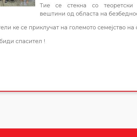
Тие се стекна со теоретски
вештини од областа на безбеднос
ели ке се приклучат на големото семејство на 
биди спасител !