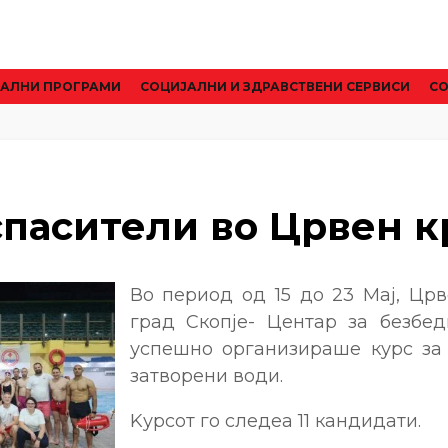
АЛНИ ПРОГРАМИ
CОЦИЈАЛНИ И ЗДРАВСТВЕНИ СЕРВИСИ
СО
спасители во Црвен к
Во период од 15 до 23 Maj, Црв
град Скопје- Центар за безбед
успешно организираше курс за
затворени води.
Kурсот го следеа 11 кандидати.