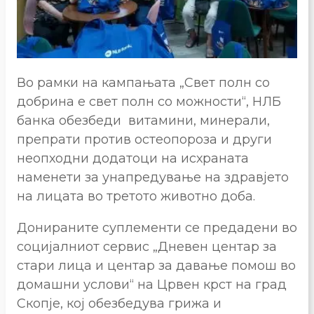
Во рамки на кампањата „Свет полн со
добрина е свет полн со можности“, НЛБ
банка обезбеди витамини, минерали,
препрати против остеопороза и други
неопходни додатоци на исхраната
наменети за унапредување на здравјето
на лицата во третото животно доба.
Донираните суплементи се предадени во
социјалниот сервис „Дневен центар за
стари лица и центар за давање помош во
домашни услови“ на Црвен крст на град
Скопје, кој обезбедува грижа и