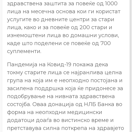
здравствена заштита за повеќе од 1000
лица на месечна основа кои ги користат
услугите во дневните центри за стари
лица, како и за повеќе од 200 стари и
изнемоштени лица во домашни услови,
каде што поделени се повеќе од 700
суплементи.
Пандемија на Ковид-19 покажа дека
токму старите лица се најранлива целна
група на која им е неопходно постојана и
засилена поддршка која ќе придонесе за
подобрување на нивната здравствена
состојба. Оваа донација од НЛБ Банка во
форма на неопходни медицински
додатоци доаѓа во вистинско време и
претставува силна поткрепа на здравјето