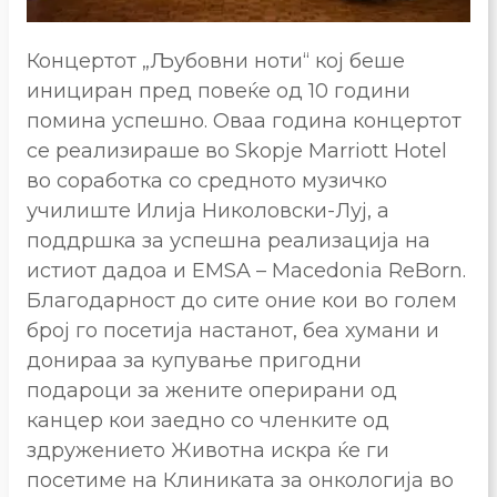
Концертот „Љубовни ноти“ кој беше
инициран пред повеќе од 10 години
помина успешно. Оваа година концертот
се реализираше во Skopje Marriott Hotel
во соработка со средното музичко
училиште Илија Николовски-Луј, а
поддршка за успешна реализација на
истиот дадоа и EMSA – Macedonia ReBorn.
Благодарност до сите оние кои во голем
број го посетија настанот, беа хумани и
донираа за купување пригодни
подароци за жените оперирани од
канцер кои заедно со членките од
здружението Животна искра ќе ги
посетиме на Клиниката за онкологија во