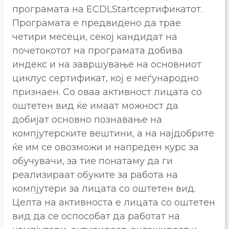
програмата на ECDLStartсертификатот.
Програмата е предвидено да трае
четири месеци, секој кандидат на
почетокотот на програмата добива
индекс и на завршување на основниот
циклус сертификат, кој е меѓународно
признаен. Со оваа активност лицата со
оштетен вид ќе имаат можност да
добијат основно познавање на
компјутерските вештини, а на најдобрите
ќе им се овозможи и напреден курс за
обучувачи, за тие понатаму да ги
реализираат обуките за работа на
компјутери за лицата со оштетен вид.
Целта на активноста е лицата со оштетен
вид да се оспособат да работат на