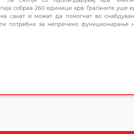
гија собраа 260 единици крв. Ѓраѓаните уше 
ка сакат и можат да помогнат во снабдува
ти потребни за непречено функционирање 