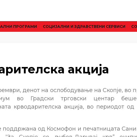
АЛНИ ПРОГРАМИ
CОЦИЈАЛНИ И ЗДРАВСТВЕНИ СЕРВИСИ
СО
арителска акција
оември, денот на ослободување на Скопје, во 
иум во Градски трговски центар беше
ата крводарителска акција, во периодот од 0
е поддржана од Космофон и печатницата Саник
 “За Скопје со љубов-Дарувај крв” екип