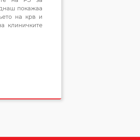
еднаш покажаа
њето на крв и
на клиничките