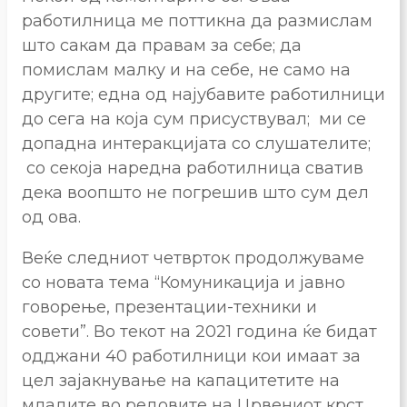
работилница ме поттикна да размислам
што сакам да правам за себе; да
помислам малку и на себе, не само на
другите; една од најубавите работилници
до сега на која сум присуствувал; ми се
допадна интеракцијата со слушателите;
со секоја наредна работилница сватив
дека воопшто не погрешив што сум дел
од ова.
Веќе следниот четврток продолжуваме
со новата тема “Комуникација и јавно
говорење, презентации-техники и
совети”. Во текот на 2021 година ќе бидат
одджани 40 работилници кои имаат за
цел зајакнување на капацитетите на
младите во редовите на Црвениот крст.