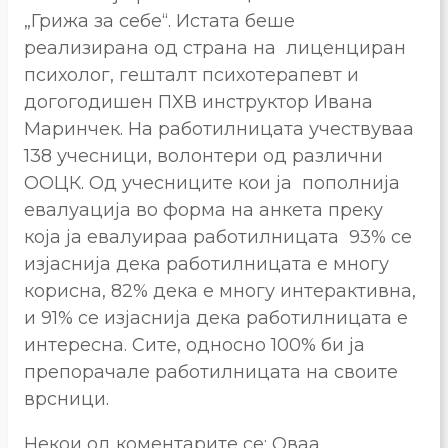
„Грижа за себе“. Истата беше
реализирана од страна на лиценциран
психолог, гешталт психотерапевт и
догогодишен ПХВ инструктор Ивана
Маринчек. На работилницата учествуваа
138 учесници, волонтери од различни
ООЦК. Од учесниците кои ја пополнија
евалуација во форма на анкета преку
која ја евалуираа работилницата 93% се
изјаснија дека работилницата е многу
корисна, 82% дека е многу интерактивна,
и 91% се изјаснија дека работилницата е
интересна. Сите, односно 100% би ја
препорачале работилницата на своите
врсници.
Некои од коментарите се: Оваа