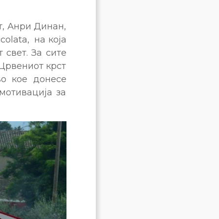
т, Анри Динан,
olata, на која
 свет. За сите
 Црвениот крст
во кое донесе
мотивација за