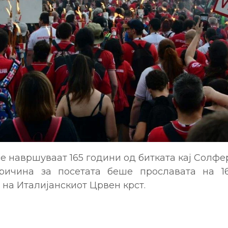
е навршуваат 165 години од битката кај Солфе
ричина за посетата беше прославата на 1
на Италијанскиот Црвен крст.