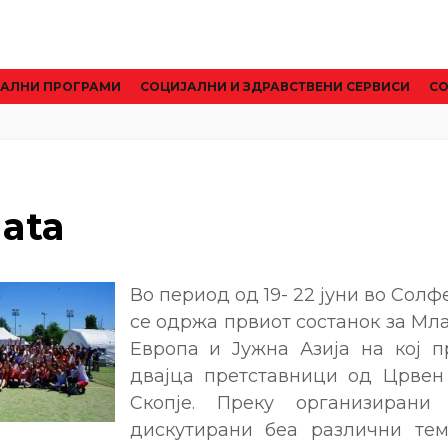
АЛНИ ПРОГРАМИ
CОЦИЈАЛНИ И ЗДРАВСТВЕНИ СЕРВИСИ
СО
lata
Во период од 19- 22 јуни во Солф
се одржа првиот состанок за Мл
Европа и Јужна Азија на кој п
двајца претставници од Црвен
Скопје. Преку организирани 
дискутирани беа различни тем