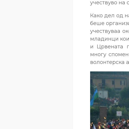
учествуво на 
Како дел од н
беше организи
учествуваа ок
младинци кои 
и Црвената п
многу спомен
волонтерска 