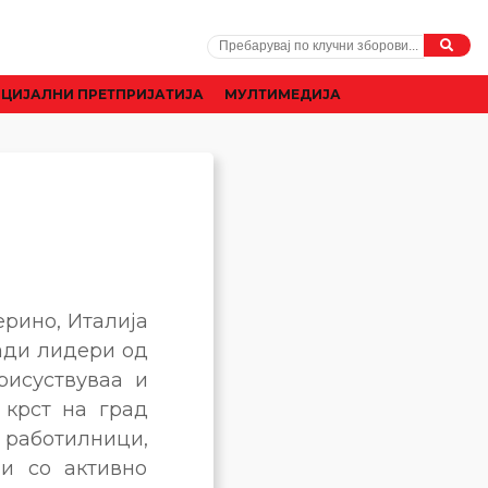
ЦИЈАЛНИ ПРЕТПРИЈАТИЈА
МУЛТИМЕДИЈА
ерино, Италија
ади лидери од
рисуствуваа и
 крст на град
работилници,
и со активно