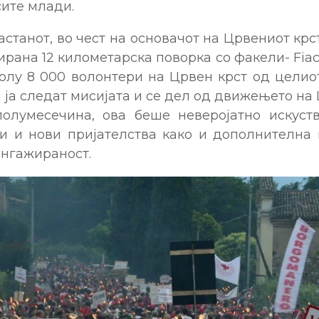
сите млади.
астанот, во чест на основачот на Црвениот крс
рана 12 километарска поворка со факели- Fiacc
олу 8 000 волонтери на Црвен крст од целиот
ја следат мисијата и се дел од движењето на
олумесечина, ова беше неверојатно искуст
и и нови пријателства како и дополнителна 
ангажираност.