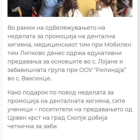
Во рамки на одбележувањето на
неделата за промоција на дентална
хигиена, медицинскиот тим при Мобилен
тим Липково денес одржа едукативни
предавања за основците во с. Лојане и
забавишната група при ООУ “Рилиндја”
во с. Ваксинце.
Како подарок по повод неделата за
промоција на денталната хигиена, сите
ученици – посетители на предавањето од
Црвен крст на град Скопје добија
четкичка за заби.