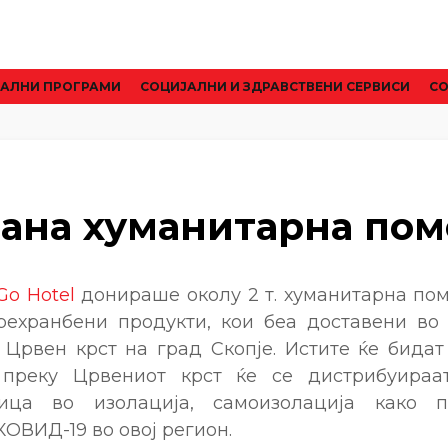
АЛНИ ПРОГРАМИ
CОЦИЈАЛНИ И ЗДРАВСТВЕНИ СЕРВИСИ
СО
ана хуманитарна по
Go Hotel
донираше околу 2 т. хуманитарна пом
рехранбени продукти, кои беа доставени во
 Црвен крст на град Скопје. Истите ќе бидат
 преку Црвениот крст ќе се дистрибуираа
лица во изолација, самоизолација како 
КОВИД-19 во овој регион.