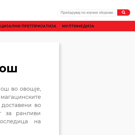
ЦИЈАЛНИ ПРЕТПРИЈАТИЈА
МУЛТИМЕДИЈА
мош
ош во овошје,
 магацинските
 доставени во
т за ранливи
последица на