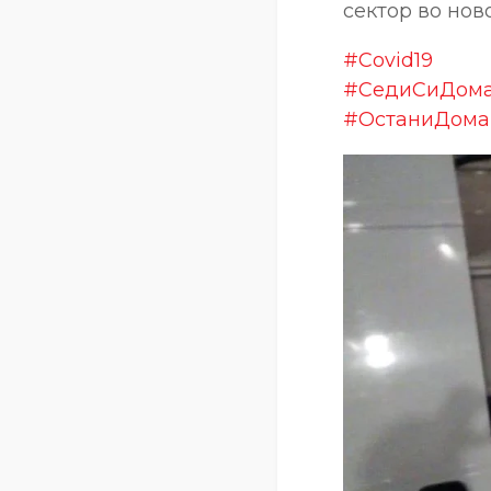
сектор во нов
#Covid19
#СедиСиДом
#ОстаниДома