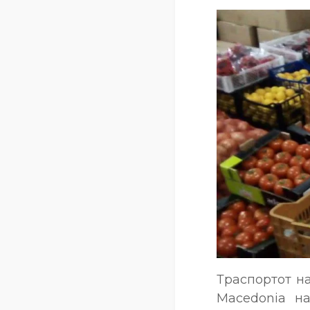
Траспортот н
Macedonia н