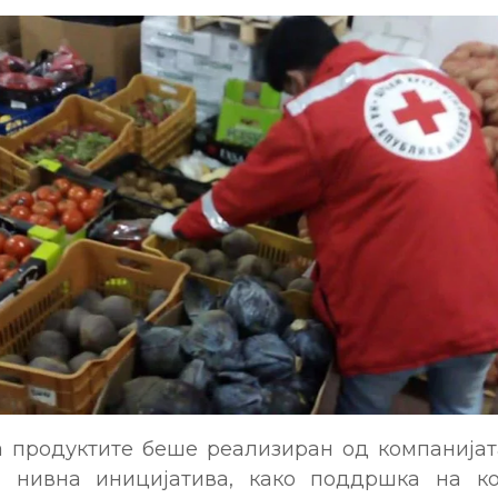
а продуктите беше реализиран од компанијата
а нивна иницијатива, како поддршка на ко