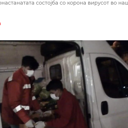
онастанатата состојба со корона вирусот во наш
а