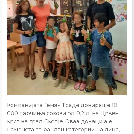
Компанијата Гемак Траде донираше 10
000 парчиња сокови од 0,2 л, на Црвен
крст на град Скопје. Оваа донација е
наменета за ранлви категории на лица,