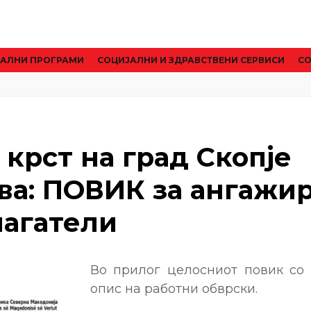
АЛНИ ПРОГРАМИ
CОЦИЈАЛНИ И ЗДРАВСТВЕНИ СЕРВИСИ
СО
крст на град Скопје
ува: ПОВИК за ангажи
магатели
Во прилог целосниот повик со
опис на работни обврски.