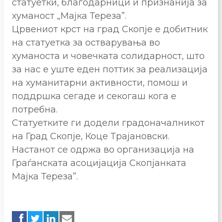
статуетки, благодарници и признанија за
хуманост „Мајка Тереза”.
Црвениот крст на град Скопје е добитник
на статуетка за остварувања во
хуманоста и човечката солидарност, што
за нас е уште еден поттик за реализација
на хуманитарни активности, помош и
поддршка сегаде и секогаш кога е
потребна.
Статуетките ги додели градоначалникот
на Град Скопје, Коце Трајановски.
Настанот се одржа во организација на
Граѓанската асоцијација Скопјанката
Мајка Тереза”.