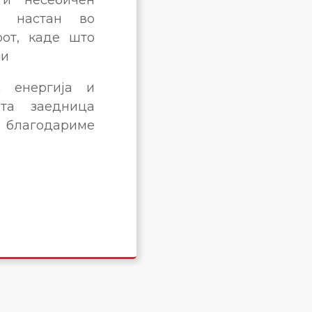
н настан во
от, каде што
ци
а енергија и
ата заедница
 благодариме