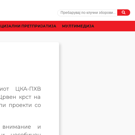
ЦИЈАЛНИ ПРЕТПРИЈАТИЈА
МУЛТИМЕДИЈА
иот ЦКА-ПХВ
Црвен крст на
ли проекти со
 внимание и
 и несебичен