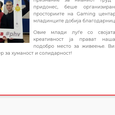
придонес, беше организира
просториите на Gaming центар
младинците добија благодарни
Овие млади луѓе со својат
креативност ја прават наш
подобро место за живеење. Ви
р за хуманост и солидарност!