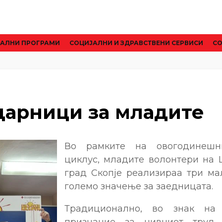
АЛНИ ПРОГРАМИ
CОЦИЈАЛНИ И ЗДРАВСТВЕНИ СЕРВИСИ
СО
дарници за младите
Во рамките на овогодинешн
циклус, младите волонтери на 
град Скопје реализираа три ма
големо значење за заедницата.
Традиционално, во знак на
признание за нивниот труд