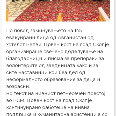
По повод заминувањето на 145
евакуирани лица од Авганистан од
хотелот Белви, Црвен крст на град Скопје
организираше свечено доделување на
благодарници и писма за препораки за
волонтерите од заедницата како и за
сите наставници кои беа дел од
неформалното образование за деца и
возрасни.
Во текот на нивниот петмесечен престој
во РСМ, Црвен крст на град Скопје
континуирано работеше на нивна
поддршка и хуманитарна асистенција со