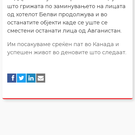
што грижата по заминувањето на лицата
од хотелот Белви продолжува и во
останатите објекти каде се уште се
сместени останати лица од Авганистан.
Им посакуваме среќен пат во Канада и
успешен живот во деновите што следаат.