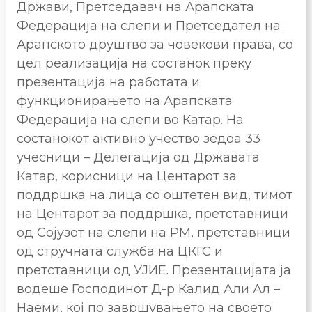
Држави, Претседавач на Арапската
Федерација на слепи и Претседател на
Арапското друштво за човекови права, со
цел реализација на состанок преку
презентација на работата и
функционирањето на Арапската
Федерација на слепи во Катар. На
состанокот активно учество зедоа 33
учесници – Делегација од Државата
Катар, корисници на Центарот за
поддршка на лица со оштетен вид, тимот
на Центарот за поддршка, претставници
од Сојузот на слепи на РМ, претставници
од стручната служба на ЦКГС и
претставници од УЈИЕ. Презентацијата ја
водеше Господинот Д-р Калид Али Ал –
Наеми, кој по завршувањето на своето