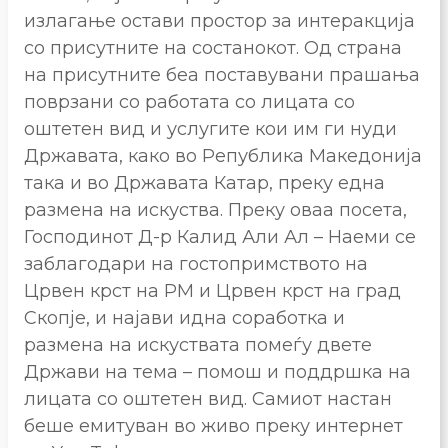
излагање остави простор за интеракција
со присутните на состанокот. Од страна
на присутните беа поставувани прашања
поврзани со работата со лицата со
оштетен вид и услугите кои им ги нуди
Државата, како во Република Македонија
така и во Државата Катар, преку една
размена на искуства. Преку оваа посета,
Господинот Д-р Калид Али Ал – Наеми се
заблагодари на гостопримството на
Црвен крст на РМ и Црвен крст на град
Скопје, и најави идна соработка и
размена на искуствата помеѓу двете
Држави на тема – помош и поддршка на
лицата со оштетен вид. Самиот настан
беше емитуван во живо преку интернет